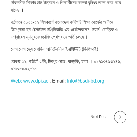
র্সাবক্ষনীক শিক্ষার মান উন্নয়ন ও শিক্ষার্থীদের দক্ষতা বৃদ্ধির লক্ষে কাজ করে
যাচ্ছে ।
বর্তমানে ২০২১-২২ শিক্ষাবর্ষে বাংলাদেশ কারিগরি শিক্ষা বোর্ডের অধীনে
ডিপ্লোমা ইন টেক্সটাইল ইঞ্জিনিয়ারিং এর ওয়েটপ্রসেস, ইয়ার্ন, ফেব্রিক ও
এপ্যারেল ম্যান্যুফেকচারিং প্রোগ্রামে ভর্তি চলছে।
যোগাযোগ :ড্যাফোডিল পলিটেকনিক ইনষ্টিটিউট (ডিপিআই)
রোড# ১২, বাড়ী# ২/বি, মিরপুর রোড, ধানমন্ডি, ঢাকা । ০১৭১৩৪৯৩২৪৬,
০১৮৩৩১০২৮১০
Web:
www.dpi.ac
, Email:
Info@bsdi-bd.org
Next Post