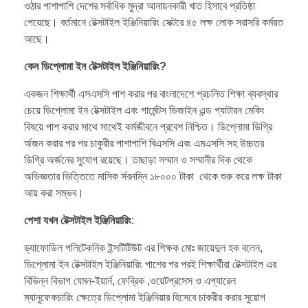
ওঠার পাশাপাশি দেশের সর্বাধিক মুদ্রা আনায়নকারী খাত হিসাবে প্রতিষ্ঠা
পেয়েছে। বর্তমানে টেক্সটাইল ইঞ্জিনিয়ারিং সেক্টরে ৪৫ লক্ষ লোক সরাসরি কর্মরত
আছে।
কেন ডিপ্লোমা ইন টেক্সটাইল ইঞ্জিনিয়ারিং?
একজন শিক্ষার্থী এসএসসি পাশ করার পর বাংলাদেশে প্রচলিত শিক্ষা ব্যবস্থার
চেয়ে ডিপ্লোমা ইন টেক্সটাইল এবং গার্মেন্টস ডিজাইন এন্ড প্যাটারন মেকিং
বিষয়ে পাশ করার সাথে সাথেই কর্মজীবনে প্রবেশ নিশ্চিত। ডিপ্লোমা ডিগ্রি
র্অজন করার পর পর চাকুরীর পাশাপাশি বিএসসি এবং এমএসসি সহ উচ্চতর
ডিগ্রি অর্জনের সুযোগ রয়েছে। তাছাড়া সম্মান ও সম্মানীর দিক থেকে
অভিজ্ঞতার ভিত্তিতে মাসিক র্সবনম্নি ১৮০০০ টাকা থেকে শুরু করে লক্ষ টাকা
আয় করা সম্ভব।
পেশা যখন টেক্সটাইল ইঞ্জিনিয়ারিং
:
ড্যাফোডিল পলিটেকনিক ইন্সটিটিউট এর শিক্ষক মোঃ জায়েদুল হক বলেন,
ডিপ্লোমা ইন টেক্সটাইল ইঞ্জিনিয়ারিং পাশের পর পরই শিক্ষার্থীরা টেক্সটাইল এর
বিভিন্ন বিভাগ যেমন-ইয়ার্ন, ফেব্রিক ,ওয়েটপ্রসেস ও এপ্যারেল
ম্যানুফেকচারিং ক্ষেত্রে ডিপ্লোমা ইঞ্জিনিয়ার হিসেবে চাকরীর করার সুয়োগ