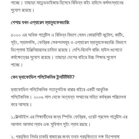
পাচ্ছে। তাছাড়া মাচেন্ডডাইজার হিসেবে বিভিন্ন বাইং হাউসে কর্মসংস্থানের
সুযোগ রয়েছে।
পেশায় যখন এপ্যারেল ম্যান্যুফেকচারিং
৫০০০ এর অধিক গার্মেন্টস এ বিভিন্ন বিভাগ যেমন কোয়ালিটি কন্টোল, কাটিং,
সূইং, স্যামপলিং, ফেব্রিক সেকশনসমূহ ও এপ্যারেল ম্যান্যুফেকচারিং বিভাগে
ডিপ্লোমা ইঞ্জিনিয়ারদের চাহিদা রয়েছে। দেশি-বিদেশি বায়িং হাউস গুলোতে
কর্মক্ষেত্রের সুযোগ রয়েছে। তাছাড়া দেশের বাইরে উচ্চ শিক্ষার সুযোগ
পাচ্ছে।
কেন ড্যাফোডিল পলিটেকনিক ইন্সটিটিউট?
ড্যাফোডিল পলিটেকনিক গতানুগতিক ধারার বাইরে একটি আধুনিক
পলিটেকনিক। ২০০৬ সাল থেকে অত্যন্ত সম্মানের সহিত কর্যক্রম পরিচালনা
করে আসছে।
১.টেক্সটাইল এর শিক্ষার্থীদের জন্য স্পিনিং ফেব্রিক, ওয়েট প্রসেস গার্মেন্টস এর
আলাদা আলাদা ল্যাব এবং সুবিশাল সুইং ল্যাব রয়ছে।
২. প্রযুক্তি নির্ভর চাকরি বাজারের জন্য তথ্য প্রযুক্তিতে দক্ষ ডিপ্লোমা