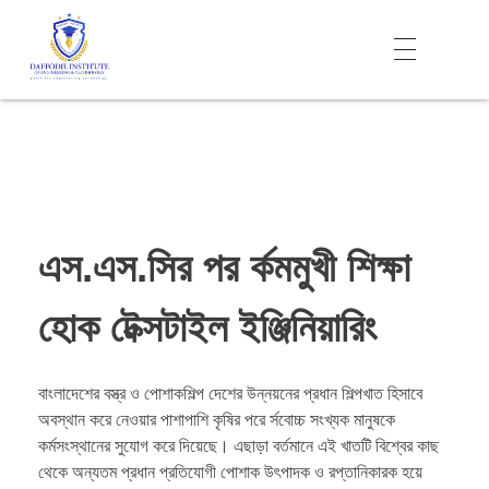
Daffodil Institute of Engineering Technology (DIET)
এস.এস.সির পর র্কমমুখী শিক্ষা
হোক টেক্সটাইল ইঞ্জিনিয়ারিং
বাংলাদেশের বস্ত্র ও পোশাকশিল্প দেশের উন্নয়নের প্রধান শিল্পখাত হিসাবে
অবস্থান করে নেওয়ার পাশাপাশি কৃষির পরে র্সবোচ্চ সংখ্যক মানুষকে
কর্মসংস্থানের সুযোগ করে দিয়েছে। এছাড়া বর্তমানে এই খাতটি বিশ্বের কাছ
থেকে অন্যতম প্রধান প্রতিযোগী পোশাক উৎপাদক ও রপ্তানিকারক হয়ে