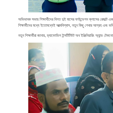
অভিভাবক সভায় শিক্ষার্থীদের বিগত দুই মাসের ফাউন্ডেশন ক্লাসের রেজাল্ট 
শিক্ষার্থীদের মধ্যে ইতোমধ্যেই আত্মবিশ্বাস, নতুন কিছু শেখার আগ্রহ এবং ভবি
নতুন শিক্ষার্থীরা জানায়, ড্যাফোডিল ইন্সটিটিউট অব ইঞ্জিনিয়ারিং অ্যান্ড টে