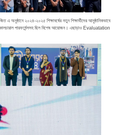
ত এ অনুষ্ঠানে ২০২৪-২০২৫ শিক্ষাবর্ষের নতুন শিক্ষার্থীদের আনুষ্ঠানিকভাবে
ান্স, কালচারাল পারফর্মেন্সসহ ছিল বিশেষ আয়োজন। এছাড়াও Evaluatation