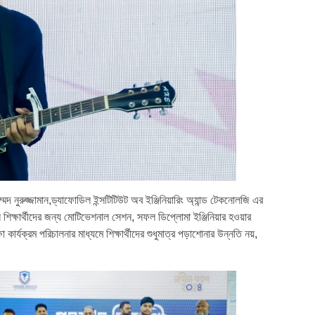
দ নুরুজ্জামান,ড্যাফোডিল ইন্সটিটিউট অব ইঞ্জিনিয়ারিং অ্যান্ড টেকনোলজি এর
ানে শিক্ষার্থীদের জন্য মোটিভেশনাল সেশন, সফল ডিপ্লোমা ইঞ্জিনিয়ার হওয়ার
ার্যক্রম পরিচালনার মাধ্যমে শিক্ষার্থীদের শুধুমাত্র পড়াশোনার উন্নতি নয়,