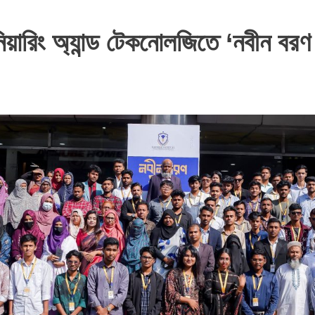
িনিয়ারিং অ্যান্ড টেকনোলজিতে ‘নবীন 