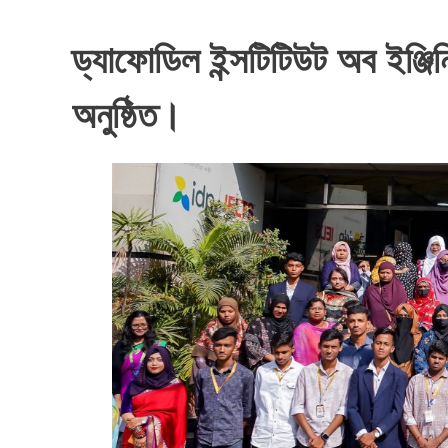
ড্যাফোডিল ইন্সটিটিউট অব ইঞ্জ
অনুষ্ঠিত।