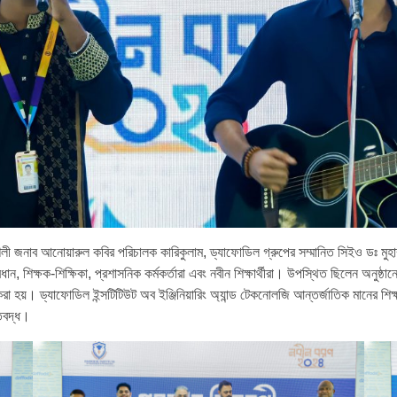
শলী জনাব আনোয়ারুল কবির পরিচালক কারিকুলাম, ড্যাফোডিল গ্রুপের সম্মানিত সিইও ডঃ মুহাম্ম
রধান, শিক্ষক-শিক্ষিকা, প্রশাসনিক কর্মকর্তারা এবং নবীন শিক্ষার্থীরা। উপস্থিত ছিলেন অনুষ্ঠ
 হয়। ড্যাফোডিল ইন্সটিটিউট অব ইঞ্জিনিয়ারিং অ্যান্ড টেকনোলজি আন্তর্জাতিক মানের শিক্ষা ক
তিবদ্ধ।