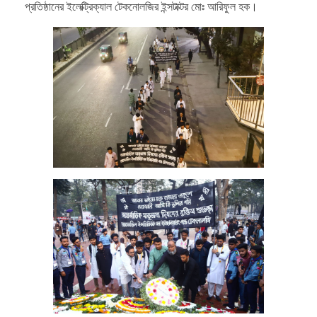
প্রতিষ্ঠানের ইলেক্ট্রিক্যাল টেকনোলজির ইন্সটাক্টর মোঃ আরিফুল হক।