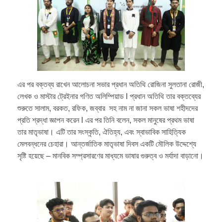
এর পর বক্তব্য রাখেন আলোচনা সভার প্রধান অতিথি রোজিনা সুলতানা রোজী,
লেখক ও মাস্টার ট্রেইনার গণিত অলিম্পিয়াড l প্রধান অতিথি তার বক্তব্যের
শুরুতে সালাম, বরকত, রফিক, জব্বার সহ নাম না জানা সকল ভাষা শহীদদের
প্রতি শ্রদ্ধা জ্ঞাপন করেন l এর পর তিনি বলেন, সকল মানুষের প্রথম ভাষা
তার মাতৃভাষা। এটি তার সংস্কৃতি, ঐতিহ্য, এবং স্বাভাবিক সাহিত্যিক
মেলবন্ধনের চেহারা। আন্তর্জাতিক মাতৃভাষা দিবস একটি মৌলিক উদ্দেশ্যে
সৃষ্টি হয়েছে – মানবিক সম্প্রসারণের মাধ্যমে ভাষার গুরুত্ব ও মর্যাদা বাড়ানো।