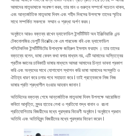
আমাদের মাতৃভাষাকে সংরক্ষণ করব, তার মান ও গুরুত্ব সম্পর্কে সচেতন থাকব,
এবং আন্তর্জাতিক মাতৃভাষা দিবস এবং শহীদ দিবসের উপলক্ষে তাদের স্মৃতির
সাথে সম্পর্কিত সকলকে সম্মান ও শ্রদ্ধা অর্পণ করব।
অনুষ্ঠানে আরও বক্তব্য রাখেন ড্যাফোডিল ইন্সটিটিউট অব ইঞ্জিনিয়ারিং এন্ড
টেকনোলজির ডেপুটি ডিরেক্টর কে এম পারভেজ ববি এবং ড্যাফোডিল
পলিটেকনিক ইন্সটিটিউটের উপাধ্যক্ষ জহিরুল ইসলাম ফরহাদ । তার তাদের
বক্তব্যে বলেন, ভাষা কেবল কথা বলার মাধ্যম নয়, এটি আমাদের অস্তিত্বের
প্রতীক জ্ঞানের চাবিকাঠি ভাষার মাধ্যমে আমরা আমাদের চিন্তা ভাবনা প্রকাশ
করি এবং অন্যদের সাথে যোগাযোগ স্থাপন করি ভাষা আমাদের সংস্কৃতি ও
ঐতিহ্য ধারণ করে চলার পথে সহায়তা করে l তাই প্রত্যেককে নিজ নিজ
ভাষার প্রতি শ্রদ্ধাশীল হওয়ার আহবান জানান l
অতিথিদের বক্তব্য শেষে আন্তর্জাতিক মাতৃভাষা দিবস উপলক্ষে আয়োজিত
কবিতা আবৃত্তি, সুন্দর হাতের লেখা ও প্রতিযো শুদ্ধ বানান ও রচনা
প্রতিযোগিতায় বিজয়ীদের মধ্যে পুরস্কার বিতরণী অনুষ্ঠান l অনুষ্ঠানে প্রধান
অতিথি এবং অতিথিবৃন্দ বিজয়ীদের মধ্যে পুরস্কার বিতরণ করেন l