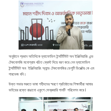
অনুষ্ঠানে প্রধান অতিথিকে ড্যাফোডিল ইন্সটিটিউট অব ইঞ্জিনিয়ারিং এন্ড
টেকনোলজি মনোগ্রাম খচিত ক্রেস্ট দিয়ে বরণ করে নেন ড্যাফোডিল
ইন্সটিটিউট অব ইঞ্জিনিয়ারিং অ্যান্ড টেকনোলজির ডেপুটি ডিরেক্টর কে এম
পারভেজ ববি।
উক্ত সভার শুরুতে ভাষা শহীদদের স্মরণে প্রতিষ্ঠানের শিক্ষার্থীরা আমার
ভাইয়ের রক্তে রাঙানো একুশে ফেব্রুয়ারি গানটি পরিবেশন করে l