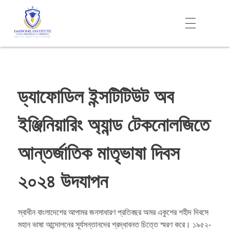
Daffodil Institute of Engineering Technology (DIET)
ড্যাফোডিল ইন্সটিটিউট অব
ইঞ্জিনিয়ারিং অ্যান্ড টেকনোলজিতে
আন্তর্জাতিক মাতৃভাষা দিবস
২০২৪ উদযাপন
স্বাধীন বাংলাদেশের আপামর জনসাধারণ প্রতিবছর অমর একুশের শহীদ দিবসে
মহান ভাষা আন্দোলনের সূর্যসন্তানদের শ্রদ্ধাবনত চিত্তে স্মরণ করে। ১৯৫২-