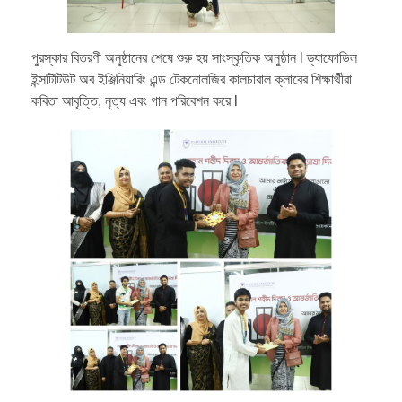
পুরস্কার বিতরণী অনুষ্ঠানের শেষে শুরু হয় সাংস্কৃতিক অনুষ্ঠান l ড্যাফোডিল
ইন্সটিটিউট অব ইঞ্জিনিয়ারিং এন্ড টেকনোলজির কালচারাল ক্লাবের শিক্ষার্থীরা
কবিতা আবৃত্তি, নৃত্য এবং গান পরিবেশন করে l