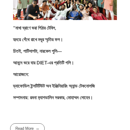
“মাখা ঘ্রাণে ভরা পিঠার টেবিল,
হৃদয়ে গেঁথে রাখে মধুর স্মৃতির ফল।
চিতই, পাটিসাপটা, নারকেল পুলি—
আনন্দে ভরে যায় DIET-এর প্রতিটি গলি।
আয়োজনে:
ড্যাফোডিল ইন্সটিটিউট অব ইঞ্জিনিয়ারিং অ্যান্ড টেকনোলজি
সম্পাদনায়: রমনা ম‍্যাগডালিন সরকার, মোহাম্মদ সোহেব।
Read More