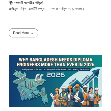
🌍
দক্ষতাই আগামীর শক্তি!
একীভূত শক্তি, একটিই লক্ষ্য — দক্ষ জনশক্তি গড়ে তোলা।
Read More