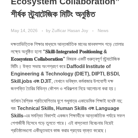
Ecosystem Collaboration”
শীর্ষক স্ট্র্যাটেজিক মিটিং অনুষ্ঠিত
May 14, 2026
by
Zulficar Hasan Joy
News
দক্ষতাভিত্তিক শিক্ষার মাধ্যমে আন্তর্জাতিক মানের মানবসম্পদ গড়ে তোলার
লক্ষ্যে অনুষ্ঠিত হলো
“𝐒𝐤𝐢𝐥𝐥-𝐈𝐧𝐭𝐞𝐠𝐫𝐚𝐭𝐞𝐝 𝐏𝐨𝐬𝐢𝐭𝐢𝐨𝐧𝐢𝐧𝐠 &
𝐄𝐜𝐨𝐬𝐲𝐬𝐭𝐞𝐦 𝐂𝐨𝐥𝐥𝐚𝐛𝐨𝐫𝐚𝐭𝐢𝐨𝐧”
বিষয়ক একটি গুরুত্বপূর্ণ স্ট্র্যাটেজিক
মিটিং। উক্ত সভায় অংশগ্রহণ করে
Daffodil Institute of
Engineering & Technology (DIET), DIPTI, BSDI,
Skill.jobs এবং DJIT
, যেখানে ভবিষ্যৎ কর্মবাজার উপযোগী দক্ষ
জনশক্তি তৈরির বিভিন্ন কৌশল ও পরিকল্পনা নিয়ে আলোচনা করা হয়।
বর্তমান বৈশ্বিক প্রতিযোগিতার যুগে শুধুমাত্র একাডেমিক শিক্ষাই যথেষ্ট নয়;
বরং
Technical Skills, Human Skills এবং Language
Skills
-এর সমন্বিত বিকাশই একজন শিক্ষার্থীকে আন্তর্জাতিক পর্যায়ে সফল
পেশাজীবী হিসেবে গড়ে তুলতে পারে। এই বাস্তবতা বিবেচনায় নিয়েই
প্রতিষ্ঠানগুলো একীভূতভাবে কাজ করার প্রত্যয় ব্যক্ত করেছে।