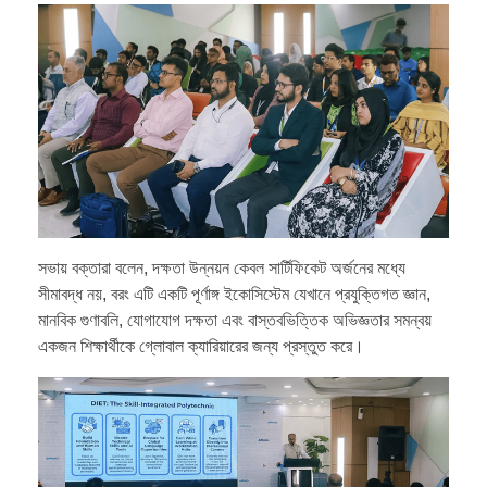
সভায় বক্তারা বলেন, দক্ষতা উন্নয়ন কেবল সার্টিফিকেট অর্জনের মধ্যে
সীমাবদ্ধ নয়, বরং এটি একটি পূর্ণাঙ্গ ইকোসিস্টেম যেখানে প্রযুক্তিগত জ্ঞান,
মানবিক গুণাবলি, যোগাযোগ দক্ষতা এবং বাস্তবভিত্তিক অভিজ্ঞতার সমন্বয়
একজন শিক্ষার্থীকে গ্লোবাল ক্যারিয়ারের জন্য প্রস্তুত করে।