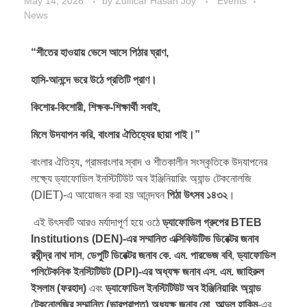
May 14, 2026
by
Zulficar Hasan Joy
Events
News
“শীতের হাওয়ায় ভেসে আসে পিঠার ঘ্রাণ,
হাসি-আনন্দে ভরে উঠে প্রতিটি প্রাণ।
কিশোর-কিশোরী, শিক্ষক-শিক্ষার্থী সবাই,
মিলে উদযাপন করি, বাংলার ঐতিহ্যের ছায়া পাই।”
বাংলার ঐতিহ্য, গ্রামবাংলার স্বাদ ও শীতকালীন সংস্কৃতিকে উদযাপনের
লক্ষ্যে ড্যাফোডিল ইনস্টিটিউট অব ইঞ্জিনিয়ারিং অ্যান্ড টেকনোলজি
(DIET)-এ আয়োজন করা হয় আনন্দঘন
পিঠা উৎসব ১৪৩২
।
এই উৎসবটি আরও মর্যাদাপূর্ণ হয়ে ওঠে
ড্যাফোডিল গ্রুপের BTEB
Institutions (DEN)-এর সম্মানিত এক্সিকিউটিভ ডিরেক্টর জনাব
রথীন্দ্র নাথ দাস
,
ডেপুটি ডিরেক্টর জনাব কে. এম. পারভেজ ববি
,
ড্যাফোডিল
পলিটেকনিক ইনস্টিটিউট (DPI)-এর অধ্যক্ষ জনাব এস. এম. জাহিরুল
ইসলাম (ফরহাদ)
এবং
ড্যাফোডিল ইনস্টিটিউট অব ইঞ্জিনিয়ারিং অ্যান্ড
টেকনোলজির সম্মানিত (ভারপ্রাপ্ত) অধ্যক্ষ জনাব মো. আব্দুল হাকিম
-এর